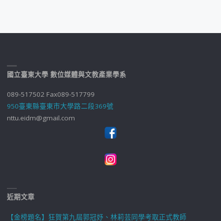
國立臺東大學 數位媒體與文教產業學系
089-517502 Fax089-517799
950臺東縣臺東市大學路二段369號
nttu.eidm@gmail.com
近期文章
【金榜題名】狂賀第九屆郭冠妤、林莉芸同學考取正式教師