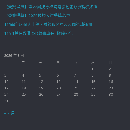
【競賽得獎】第22屆技專校院電腦動畫競賽得獎名單
【競賽得獎】2026放視大賞得獎名單
115學年度個人申請面試錄取名單及志願選填通知
115-1兼任教師 (3D動畫專長) 徵聘公告
2026 年 8 月
一
二
三
四
五
六
日
1
2
3
4
5
6
7
8
9
10
11
12
13
14
15
16
17
18
19
20
21
22
23
24
25
26
27
28
29
30
31
« 7 月