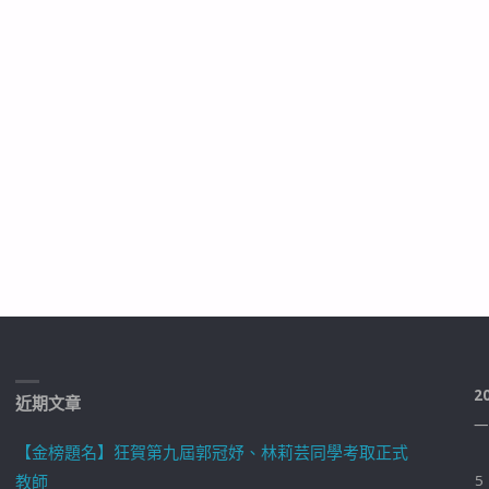
2
近期文章
一
【金榜題名】狂賀第九屆郭冠妤、林莉芸同學考取正式
教師
5