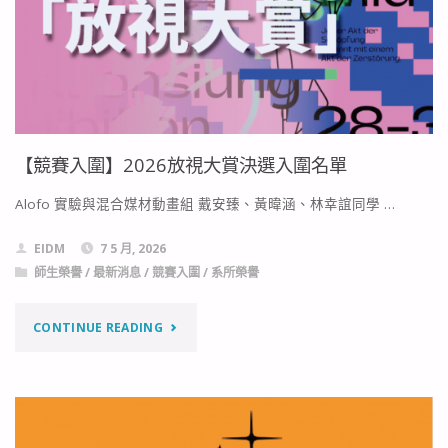
組
請
面
入
試
學
順
第
【競賽入圍】2026放視大賞決選入圍名單
序
二
Alofo 實驗與混合媒材動畫組 戴安臻、黃暐涵、林幸誼同學 …
公
階
EIDM
7 5 月, 2026
告"
段
師生榮譽
/
最新消息
/
競賽入圍
/
系所榮譽
面
"【競
CONTINUE READING
試
賽
＿
入
創
圍】