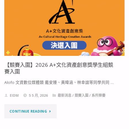
作
2026
組
放
順
視
序
大
公
賞
告"
【競賽入圍】2026 A+文化資產創意獎學生組競
決
賽入圍
選
Alofo 文資數位媒體類 戴安臻、黃暐涵、林幸誼等同學共同 …
入
EIDM
5 5 月, 2026
最新消息
/
競賽入圍
/
系所榮譽
圍
"【競
CONTINUE READING
名
賽
單"