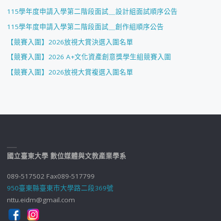
115學年度申請入學第二階段面試＿設計組面試順序公告
115學年度申請入學第二階段面試＿創作組順序公告
【競賽入圍】2026放視大賞決選入圍名單
【競賽入圍】2026 A+文化資產創意獎學生組競賽入圍
【競賽入圍】2026放視大賞複選入圍名單
國立臺東大學 數位媒體與文教產業學系
089-517502 Fax089-517799
950臺東縣臺東市大學路二段369號
nttu.eidm@gmail.com