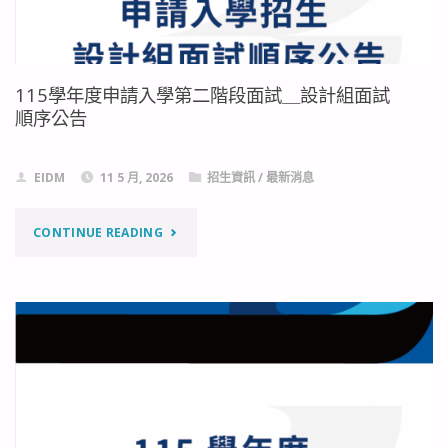
動
畫
115學年度申請入學第二階段面試＿設計組面試
專
順序公告
長)
EIDM
11 5 月, 2026
招生資訊
/
最新消息
徵
聘
"115
CONTINUE READING
公
學
告"
年
度
申
請