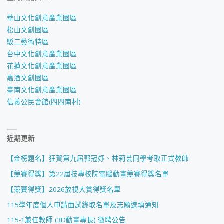
生
華山文化創意產業園區
組
松山文創園區
駁二藝術特區
競
台中文化創意產業園區
賽
花蓮文化創意產業園區
嘉酒文創園區
入
臺南文化創意產業園區
信義公民會館(四四南村)
圍"
近期更新
【金榜題名】狂賀第九屆郭冠妤、林莉芸同學考取正式教師
【競賽得獎】第22屆技專校院電腦動畫競賽得獎名單
【競賽得獎】2026放視大賞得獎名單
115學年度個人申請面試錄取名單及志願選填通知
115-1兼任教師 (3D動畫專長) 徵聘公告