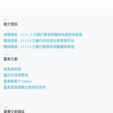
入
圍】
徵才資訊
2026
A+文
求職專區 : 1111 人力銀行實習與職缺快速查詢看板
職涯探索 : 1111人力銀行科技島社群新聞平台
化
職缺精選 : 1111人力銀行數媒系相關職缺精選
資
臺東文創
產
臺東美術館
創
鐵花村音樂聚落
臺東創客TT Maker
意
臺東資策會數位教育研究所
獎
學
臺灣文創園區