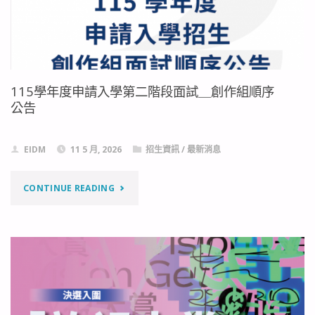
入
學
第
115學年度申請入學第二階段面試＿創作組順序
二
公告
階
EIDM
11 5 月, 2026
招生資訊
/
最新消息
段
面
"115
CONTINUE READING
試
學
＿
年
設
度
計
申