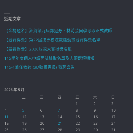
近期文章
【金榜題名】狂賀第九屆郭冠妤、林莉芸同學考取正式教師
【競賽得獎】第22屆技專校院電腦動畫競賽得獎名單
【競賽得獎】2026放視大賞得獎名單
115學年度個人申請面試錄取名單及志願選填通知
115-1兼任教師 (3D動畫專長) 徵聘公告
2026 年 5 月
一
二
三
四
五
六
日
1
2
3
4
5
6
7
8
9
10
11
12
13
14
15
16
17
18
19
20
21
22
23
24
25
26
27
28
29
30
31