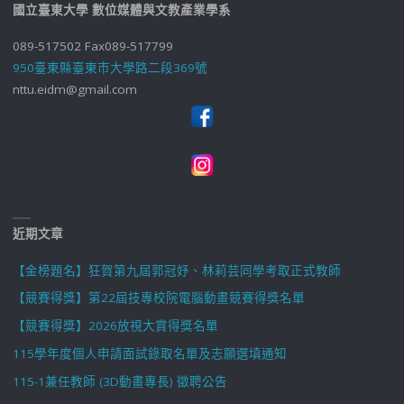
國立臺東大學 數位媒體與文教產業學系
089-517502 Fax089-517799
950臺東縣臺東市大學路二段369號
nttu.eidm@gmail.com
近期文章
【金榜題名】狂賀第九屆郭冠妤、林莉芸同學考取正式教師
【競賽得獎】第22屆技專校院電腦動畫競賽得獎名單
【競賽得獎】2026放視大賞得獎名單
115學年度個人申請面試錄取名單及志願選填通知
115-1兼任教師 (3D動畫專長) 徵聘公告