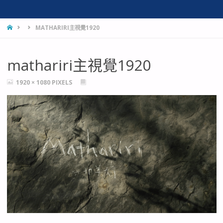
HOME
MATHARIRI主視覺1920
mathariri主視覺1920
FULL
1920 × 1080
PIXELS
SIZE