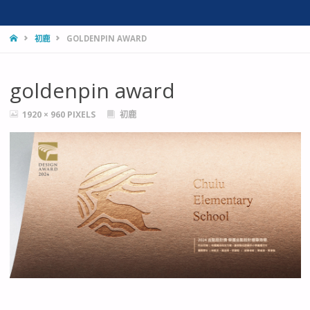
HOME
初鹿
GOLDENPIN AWARD
goldenpin award
FULL
1920 × 960
PIXELS
初鹿
SIZE