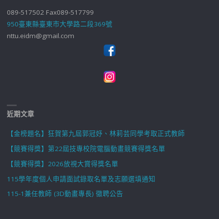
089-517502 Fax089-517799
950臺東縣臺東市大學路二段369號
nttu.eidm@gmail.com
近期文章
【金榜題名】狂賀第九屆郭冠妤、林莉芸同學考取正式教師
【競賽得獎】第22屆技專校院電腦動畫競賽得獎名單
【競賽得獎】2026放視大賞得獎名單
115學年度個人申請面試錄取名單及志願選填通知
115-1兼任教師 (3D動畫專長) 徵聘公告