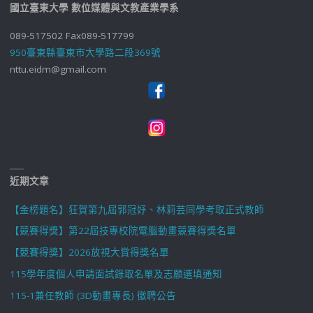
國立臺東大學 數位媒體與文教產業學系
089-517502 Fax089-517799
950臺東縣臺東市大學路二段369號
nttu.eidm@gmail.com
近期文章
【金榜題名】狂賀第九屆郭冠妤、林莉芸同學考取正式教師
【競賽得獎】第22屆技專校院電腦動畫競賽得獎名單
【競賽得獎】2026放視大賞得獎名單
115學年度個人申請面試錄取名單及志願選填通知
115-1兼任教師 (3D動畫專長) 徵聘公告