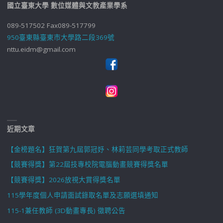
國立臺東大學 數位媒體與文教產業學系
089-517502 Fax089-517799
950臺東縣臺東市大學路二段369號
nttu.eidm@gmail.com
近期文章
【金榜題名】狂賀第九屆郭冠妤、林莉芸同學考取正式教師
【競賽得獎】第22屆技專校院電腦動畫競賽得獎名單
【競賽得獎】2026放視大賞得獎名單
115學年度個人申請面試錄取名單及志願選填通知
115-1兼任教師 (3D動畫專長) 徵聘公告