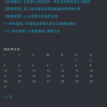
【金榜題名】狂賀第九屆郭冠妤、林莉芸同學考取正式教師
【競賽得獎】第22屆技專校院電腦動畫競賽得獎名單
【競賽得獎】2026放視大賞得獎名單
115學年度個人申請面試錄取名單及志願選填通知
115-1兼任教師 (3D動畫專長) 徵聘公告
2026 年 8 月
一
二
三
四
五
六
日
1
2
3
4
5
6
7
8
9
10
11
12
13
14
15
16
17
18
19
20
21
22
23
24
25
26
27
28
29
30
31
« 7 月