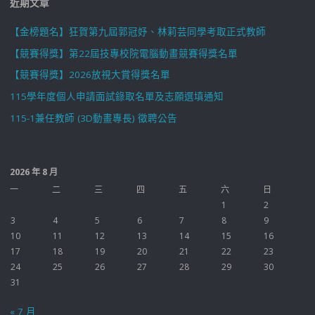
近期文章
【金榜題名】狂賀第九屆郭冠妤、林莉芸同學考取正式教師
【競賽得獎】第22屆技專校院電腦動畫競賽得獎名單
【競賽得獎】2026放視大賞得獎名單
115學年度個人申請面試錄取名單及志願選填通知
115-1兼任教師 (3D動畫專長) 徵聘公告
2026 年 8 月
一
二
三
四
五
六
日
1
2
3
4
5
6
7
8
9
10
11
12
13
14
15
16
17
18
19
20
21
22
23
24
25
26
27
28
29
30
31
« 7 月