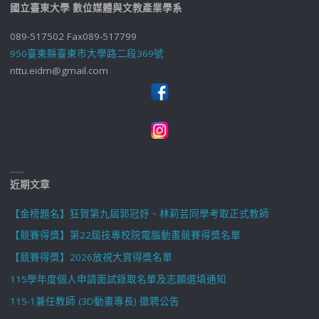
國立臺東大學 數位媒體與文教產業學系
089-517502 Fax089-517799
950臺東縣臺東市大學路二段369號
nttu.eidm@gmail.com
近期文章
【金榜題名】狂賀第九屆郭冠妤、林莉芸同學考取正式教師
【競賽得獎】第22屆技專校院電腦動畫競賽得獎名單
【競賽得獎】2026放視大賞得獎名單
115學年度個人申請面試錄取名單及志願選填通知
115-1兼任教師 (3D動畫專長) 徵聘公告