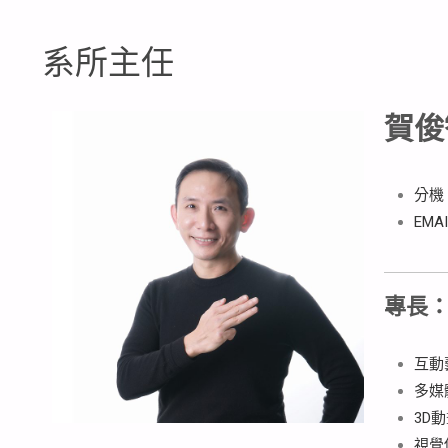
系所主任
賀俊
分機：
EMAI
專長
互動
多媒
3D
視覺