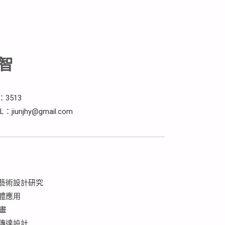
智
3513
L：jiunjhy@gmail.com
：
藝術設計研究
體應用
動畫
傳達設計