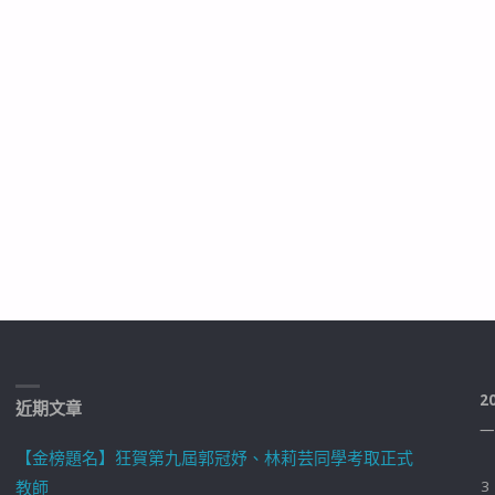
2
近期文章
一
【金榜題名】狂賀第九屆郭冠妤、林莉芸同學考取正式
教師
3