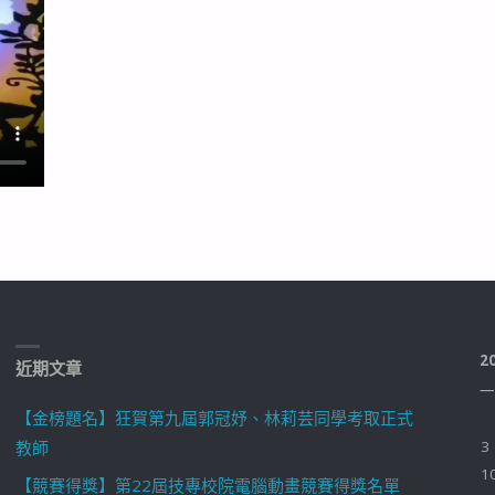
2
近期文章
一
【金榜題名】狂賀第九屆郭冠妤、林莉芸同學考取正式
教師
3
1
【競賽得獎】第22屆技專校院電腦動畫競賽得獎名單