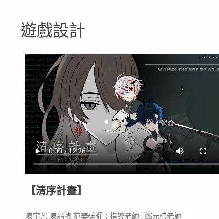
遊戲設計
【清序計畫】
陳宇凡 陳品禎 范姜廷曜；指導老師 : 鄭元棓老師