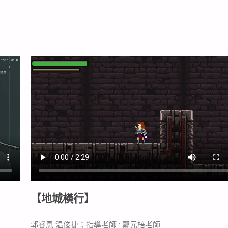
【地城橫行】
郭睿恩 温俊捷；指導老師 : 鄭元棓老師