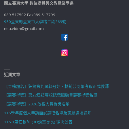
國立臺東大學 數位媒體與文教產業學系
089-517502 Fax089-517799
950臺東縣臺東市大學路二段369號
nttu.eidm@gmail.com
近期文章
【金榜題名】狂賀第九屆郭冠妤、林莉芸同學考取正式教師
【競賽得獎】第22屆技專校院電腦動畫競賽得獎名單
【競賽得獎】2026放視大賞得獎名單
115學年度個人申請面試錄取名單及志願選填通知
115-1兼任教師 (3D動畫專長) 徵聘公告