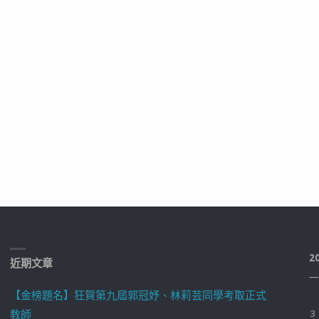
2
近期文章
一
【金榜題名】狂賀第九屆郭冠妤、林莉芸同學考取正式
教師
3