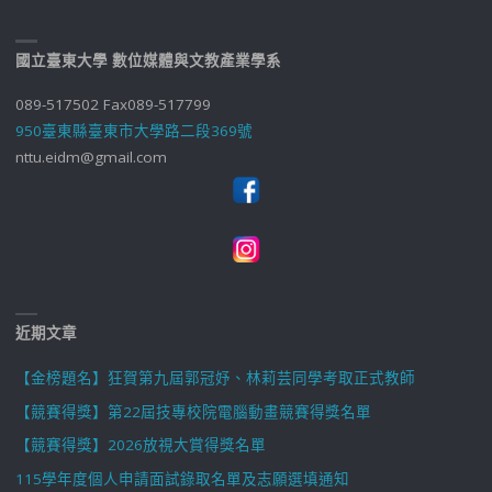
國立臺東大學 數位媒體與文教產業學系
089-517502 Fax089-517799
950臺東縣臺東市大學路二段369號
nttu.eidm@gmail.com
近期文章
【金榜題名】狂賀第九屆郭冠妤、林莉芸同學考取正式教師
【競賽得獎】第22屆技專校院電腦動畫競賽得獎名單
【競賽得獎】2026放視大賞得獎名單
115學年度個人申請面試錄取名單及志願選填通知