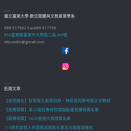
國立臺東大學 數位媒體與文教產業學系
089-517502 Fax089-517799
950臺東縣臺東市大學路二段369號
nttu.eidm@gmail.com
近期文章
【金榜題名】狂賀第九屆郭冠妤、林莉芸同學考取正式教師
【競賽得獎】第22屆技專校院電腦動畫競賽得獎名單
【競賽得獎】2026放視大賞得獎名單
115學年度個人申請面試錄取名單及志願選填通知