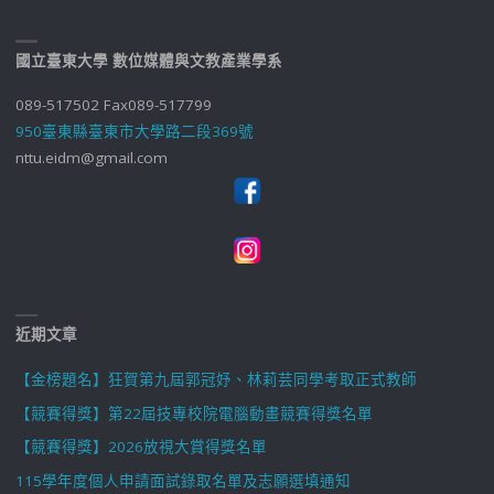
國立臺東大學 數位媒體與文教產業學系
089-517502 Fax089-517799
950臺東縣臺東市大學路二段369號
nttu.eidm@gmail.com
近期文章
【金榜題名】狂賀第九屆郭冠妤、林莉芸同學考取正式教師
【競賽得獎】第22屆技專校院電腦動畫競賽得獎名單
【競賽得獎】2026放視大賞得獎名單
115學年度個人申請面試錄取名單及志願選填通知