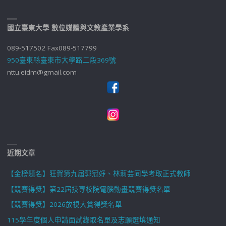
國立臺東大學 數位媒體與文教產業學系
089-517502 Fax089-517799
950臺東縣臺東市大學路二段369號
nttu.eidm@gmail.com
近期文章
【金榜題名】狂賀第九屆郭冠妤、林莉芸同學考取正式教師
【競賽得獎】第22屆技專校院電腦動畫競賽得獎名單
【競賽得獎】2026放視大賞得獎名單
115學年度個人申請面試錄取名單及志願選填通知