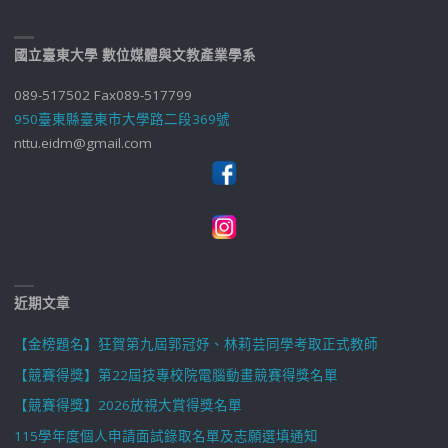
國立臺東大學 數位媒體與文教產業學系
089-517502 Fax089-517799
950臺東縣臺東市大學路二段369號
nttu.eidm@gmail.com
近期文章
【金榜題名】狂賀第九屆郭冠妤、林莉芸同學考取正式教師
【競賽得獎】第22屆技專校院電腦動畫競賽得獎名單
【競賽得獎】2026放視大賞得獎名單
115學年度個人申請面試錄取名單及志願選填通知