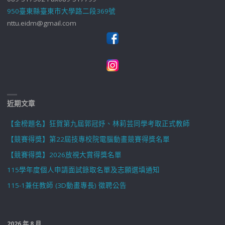
950臺東縣臺東市大學路二段369號
nttu.eidm@gmail.com
近期文章
【金榜題名】狂賀第九屆郭冠妤、林莉芸同學考取正式教師
【競賽得獎】第22屆技專校院電腦動畫競賽得獎名單
【競賽得獎】2026放視大賞得獎名單
115學年度個人申請面試錄取名單及志願選填通知
115-1兼任教師 (3D動畫專長) 徵聘公告
2026 年 8 月