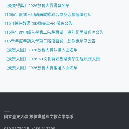
【競賽得獎】2026放視大賞得獎名單
115學年度個人申請面試錄取名單及志願選填通知
115-1兼任教師 (3D動畫專長) 徵聘公告
115學年度申請入學第二階段面試＿設計組面試順序公告
115學年度申請入學第二階段面試＿創作組順序公告
【競賽入圍】2026放視大賞決選入圍名單
【競賽入圍】2026 A+文化資產創意獎學生組競賽入圍
【競賽入圍】2026放視大賞複選入圍名單
國立臺東大學 數位媒體與文教產業學系
089-517502 Fax089-517799