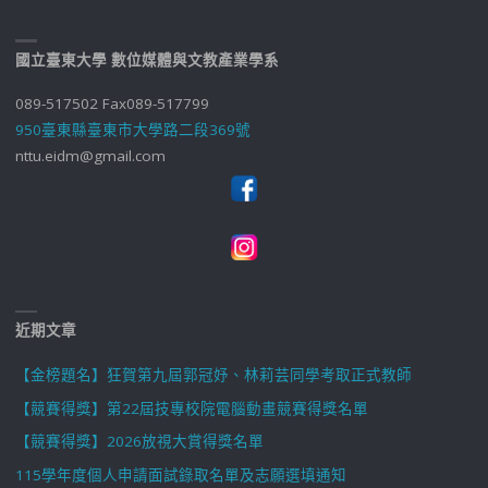
國立臺東大學 數位媒體與文教產業學系
089-517502 Fax089-517799
950臺東縣臺東市大學路二段369號
nttu.eidm@gmail.com
近期文章
【金榜題名】狂賀第九屆郭冠妤、林莉芸同學考取正式教師
【競賽得獎】第22屆技專校院電腦動畫競賽得獎名單
【競賽得獎】2026放視大賞得獎名單
115學年度個人申請面試錄取名單及志願選填通知