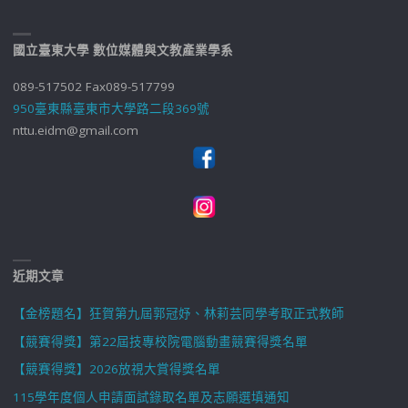
國立臺東大學 數位媒體與文教產業學系
089-517502 Fax089-517799
950臺東縣臺東市大學路二段369號
nttu.eidm@gmail.com
近期文章
【金榜題名】狂賀第九屆郭冠妤、林莉芸同學考取正式教師
【競賽得獎】第22屆技專校院電腦動畫競賽得獎名單
【競賽得獎】2026放視大賞得獎名單
115學年度個人申請面試錄取名單及志願選填通知