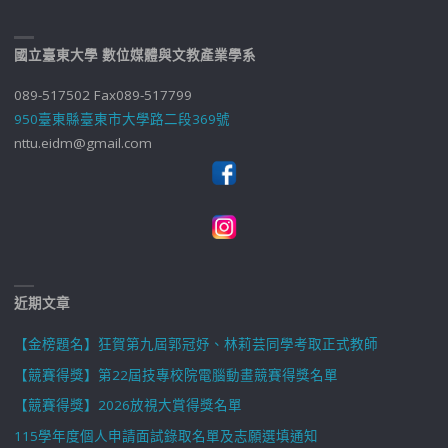
國立臺東大學 數位媒體與文教產業學系
089-517502 Fax089-517799
950臺東縣臺東市大學路二段369號
nttu.eidm@gmail.com
近期文章
【金榜題名】狂賀第九屆郭冠妤、林莉芸同學考取正式教師
【競賽得獎】第22屆技專校院電腦動畫競賽得獎名單
【競賽得獎】2026放視大賞得獎名單
115學年度個人申請面試錄取名單及志願選填通知