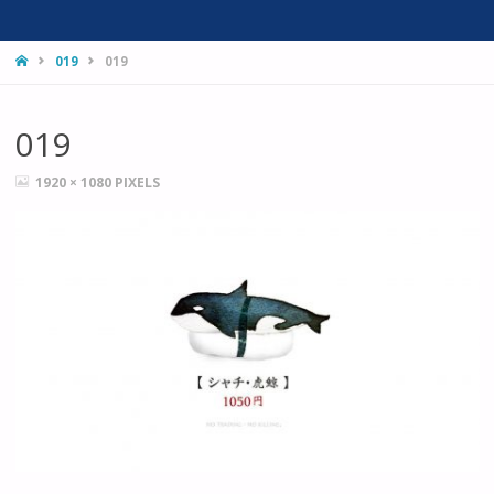
HOME
019
019
019
FULL
1920 × 1080
PIXELS
SIZE