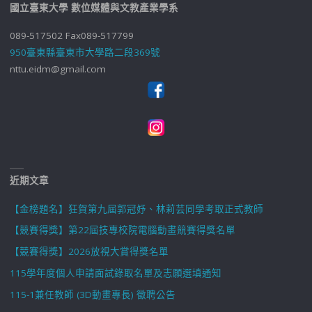
國立臺東大學 數位媒體與文教產業學系
089-517502 Fax089-517799
950臺東縣臺東市大學路二段369號
nttu.eidm@gmail.com
近期文章
【金榜題名】狂賀第九屆郭冠妤、林莉芸同學考取正式教師
【競賽得獎】第22屆技專校院電腦動畫競賽得獎名單
【競賽得獎】2026放視大賞得獎名單
115學年度個人申請面試錄取名單及志願選填通知
115-1兼任教師 (3D動畫專長) 徵聘公告