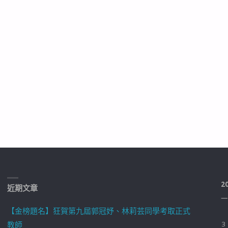
2
近期文章
一
【金榜題名】狂賀第九屆郭冠妤、林莉芸同學考取正式
教師
3