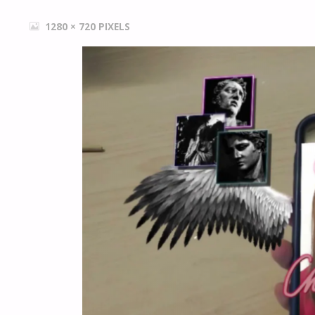
FULL
1280 × 720
PIXELS
SIZE