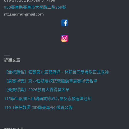
089-517502 Fax089-517799
950臺東縣臺東市大學路二段369號
nttu.eidm@gmail.com
近期文章
【金榜題名】狂賀第九屆郭冠妤、林莉芸同學考取正式教師
【競賽得獎】第22屆技專校院電腦動畫競賽得獎名單
【競賽得獎】2026放視大賞得獎名單
115學年度個人申請面試錄取名單及志願選填通知
115-1兼任教師 (3D動畫專長) 徵聘公告