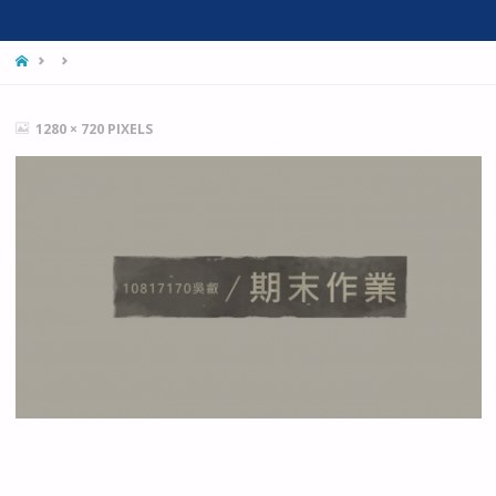
HOME
FULL
1280 × 720
PIXELS
SIZE