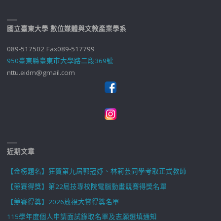
國立臺東大學 數位媒體與文教產業學系
089-517502 Fax089-517799
950臺東縣臺東市大學路二段369號
nttu.eidm@gmail.com
近期文章
【金榜題名】狂賀第九屆郭冠妤、林莉芸同學考取正式教師
【競賽得獎】第22屆技專校院電腦動畫競賽得獎名單
【競賽得獎】2026放視大賞得獎名單
115學年度個人申請面試錄取名單及志願選填通知