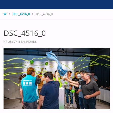
HOME
DSC_4516_0
DSC_4516_0
DSC_4516_0
FULL
2560 × 1473
PIXELS
SIZE