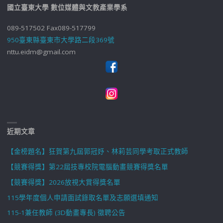
國立臺東大學 數位媒體與文教產業學系
089-517502 Fax089-517799
950臺東縣臺東市大學路二段369號
nttu.eidm@gmail.com
近期文章
【金榜題名】狂賀第九屆郭冠妤、林莉芸同學考取正式教師
【競賽得獎】第22屆技專校院電腦動畫競賽得獎名單
【競賽得獎】2026放視大賞得獎名單
115學年度個人申請面試錄取名單及志願選填通知
115-1兼任教師 (3D動畫專長) 徵聘公告