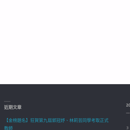
2
近期文章
一
【金榜題名】狂賀第九屆郭冠妤、林莉芸同學考取正式
教師
3