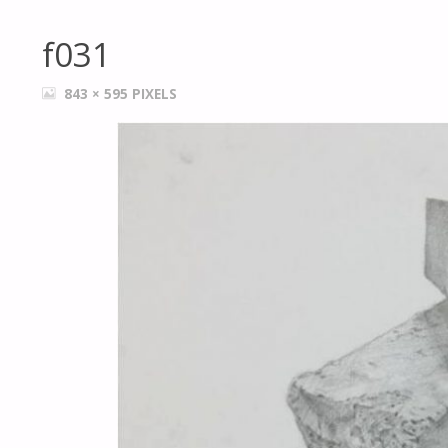
f031
FULL
843 × 595
PIXELS
SIZE