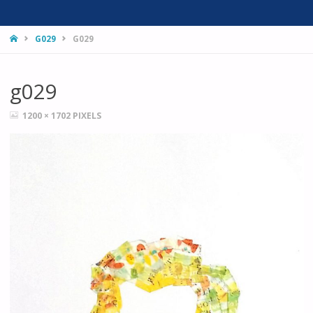
HOME
G029
G029
g029
FULL
1200 × 1702
PIXELS
SIZE