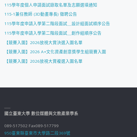
115學年度個人申請面試錄取名單及志願選填通知
115-1兼任教師 (3D動畫專長) 徵聘公告
115學年度申請入學第二階段面試＿設計組面試順序公告
115學年度申請入學第二階段面試＿創作組順序公告
【競賽入圍】2026放視大賞決選入圍名單
【競賽入圍】2026 A+文化資產創意獎學生組競賽入圍
【競賽入圍】2026放視大賞複選入圍名單
國立臺東大學 數位媒體與文教產業學系
089-517502 Fax089-517799
950臺東縣臺東市大學路二段369號