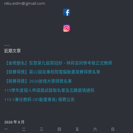
nttu.eidm@gmail.com
近期文章
【金榜題名】狂賀第九屆郭冠妤、林莉芸同學考取正式教師
【競賽得獎】第22屆技專校院電腦動畫競賽得獎名單
【競賽得獎】2026放視大賞得獎名單
115學年度個人申請面試錄取名單及志願選填通知
115-1兼任教師 (3D動畫專長) 徵聘公告
2026 年 8 月
一
二
三
四
五
六
日