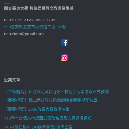
國立臺東大學 數位媒體與文教產業學系
089-517502 Fax089-517799
950臺東縣臺東市大學路二段369號
nttu.eidm@gmail.com
近期文章
【金榜題名】狂賀第九屆郭冠妤、林莉芸同學考取正式教師
【競賽得獎】第22屆技專校院電腦動畫競賽得獎名單
【競賽得獎】2026放視大賞得獎名單
115學年度個人申請面試錄取名單及志願選填通知
115-1兼任教師 (3D動畫專長) 徵聘公告