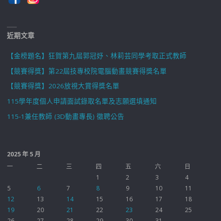
近期文章
【金榜題名】狂賀第九屆郭冠妤、林莉芸同學考取正式教師
【競賽得獎】第22屆技專校院電腦動畫競賽得獎名單
【競賽得獎】2026放視大賞得獎名單
115學年度個人申請面試錄取名單及志願選填通知
115-1兼任教師 (3D動畫專長) 徵聘公告
2025 年 5 月
一
二
三
四
五
六
日
1
2
3
4
5
6
7
8
9
10
11
12
13
14
15
16
17
18
19
20
21
22
23
24
25
26
27
28
29
30
31