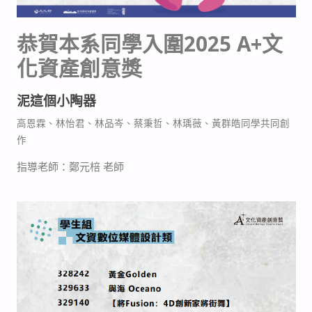
恭賀本系同學入圍2025 A+文
化資產創意獎
泥這個小陶器
高恩霖、林怡君、林品岑、蔡秉哲、林瑀薇、黃群皓同學共同創
作
指導老師：鄭元棓 老師