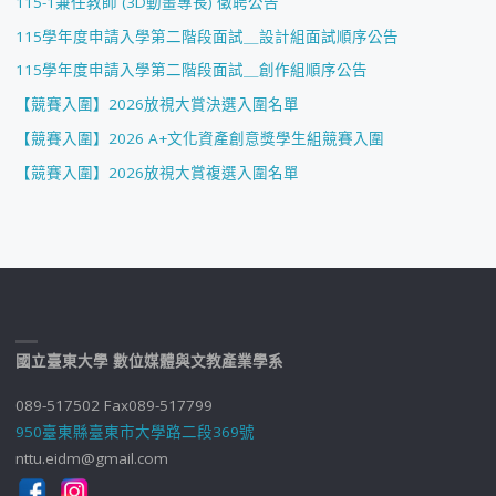
115-1兼任教師 (3D動畫專長) 徵聘公告
115學年度申請入學第二階段面試＿設計組面試順序公告
115學年度申請入學第二階段面試＿創作組順序公告
【競賽入圍】2026放視大賞決選入圍名單
【競賽入圍】2026 A+文化資產創意獎學生組競賽入圍
【競賽入圍】2026放視大賞複選入圍名單
國立臺東大學 數位媒體與文教產業學系
089-517502 Fax089-517799
950臺東縣臺東市大學路二段369號
nttu.eidm@gmail.com