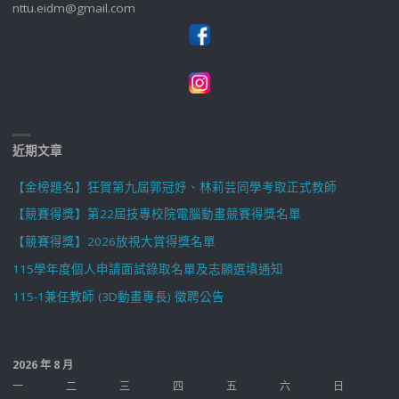
nttu.eidm@gmail.com
近期文章
【金榜題名】狂賀第九屆郭冠妤、林莉芸同學考取正式教師
【競賽得獎】第22屆技專校院電腦動畫競賽得獎名單
【競賽得獎】2026放視大賞得獎名單
115學年度個人申請面試錄取名單及志願選填通知
115-1兼任教師 (3D動畫專長) 徵聘公告
2026 年 8 月
一
二
三
四
五
六
日