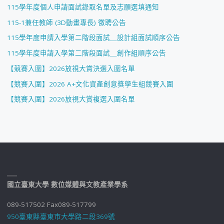
115學年度個人申請面試錄取名單及志願選填通知
115-1兼任教師 (3D動畫專長) 徵聘公告
115學年度申請入學第二階段面試＿設計組面試順序公告
115學年度申請入學第二階段面試＿創作組順序公告
【競賽入圍】2026放視大賞決選入圍名單
【競賽入圍】2026 A+文化資產創意獎學生組競賽入圍
【競賽入圍】2026放視大賞複選入圍名單
國立臺東大學 數位媒體與文教產業學系
089-517502 Fax089-517799
950臺東縣臺東市大學路二段369號