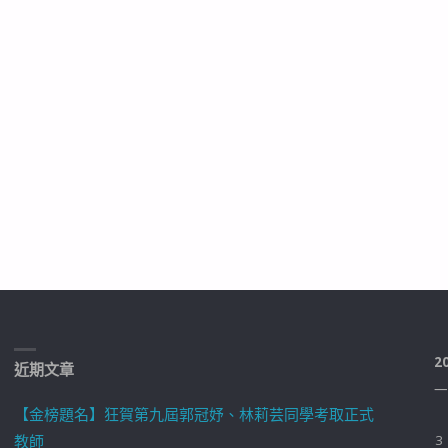
2
近期文章
一
【金榜題名】狂賀第九屆郭冠妤、林莉芸同學考取正式
教師
3