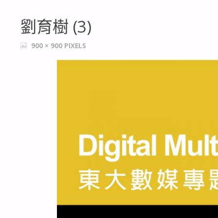
劉育樹 (3)
FULL
900 × 900
PIXELS
SIZE