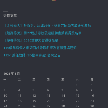
近期文章
【金榜題名】狂賀第九屆郭冠妤、林莉芸同學考取正式教師
【競賽得獎】第22屆技專校院電腦動畫競賽得獎名單
【競賽得獎】2026放視大賞得獎名單
115學年度個人申請面試錄取名單及志願選填通知
115-1兼任教師 (3D動畫專長) 徵聘公告
2026 年 8 月
一
二
三
四
五
六
日
1
2
3
4
5
6
7
8
9
10
11
12
13
14
15
16
17
18
19
20
21
22
23
24
25
26
27
28
29
30