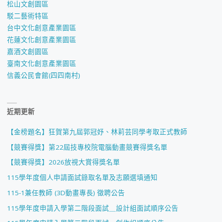
松山文創園區
駁二藝術特區
台中文化創意產業園區
花蓮文化創意產業園區
嘉酒文創園區
臺南文化創意產業園區
信義公民會館(四四南村)
近期更新
【金榜題名】狂賀第九屆郭冠妤、林莉芸同學考取正式教師
【競賽得獎】第22屆技專校院電腦動畫競賽得獎名單
【競賽得獎】2026放視大賞得獎名單
115學年度個人申請面試錄取名單及志願選填通知
115-1兼任教師 (3D動畫專長) 徵聘公告
115學年度申請入學第二階段面試＿設計組面試順序公告