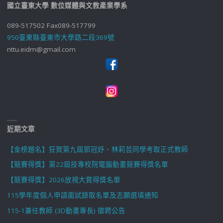
國立臺東大學 數位媒體與文教產業學系
089-517502 Fax089-517799
950臺東縣臺東市大學路二段369號
nttu.eidm@gmail.com
近期文章
【金榜題名】狂賀第九屆郭冠妤、林莉芸同學考取正式教師
【競賽得獎】第22屆技專校院電腦動畫競賽得獎名單
【競賽得獎】2026放視大賞得獎名單
115學年度個人申請面試錄取名單及志願選填通知
115-1兼任教師 (3D動畫專長) 徵聘公告