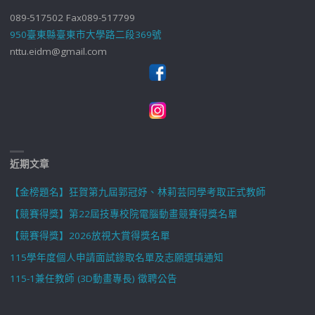
089-517502 Fax089-517799
950臺東縣臺東市大學路二段369號
nttu.eidm@gmail.com
近期文章
【金榜題名】狂賀第九屆郭冠妤、林莉芸同學考取正式教師
【競賽得獎】第22屆技專校院電腦動畫競賽得獎名單
【競賽得獎】2026放視大賞得獎名單
115學年度個人申請面試錄取名單及志願選填通知
115-1兼任教師 (3D動畫專長) 徵聘公告