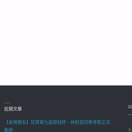
2
近期文章
一
【金榜題名】狂賀第九屆郭冠妤、林莉芸同學考取正式
教師
3