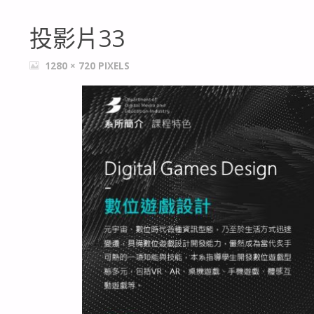
投影片33
FULL
1280 × 720
PIXELS
SIZE