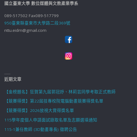
國立臺東大學 數位媒體與文教產業學系
089-517502 Fax089-517799
950臺東縣臺東市大學路二段369號
nttu.eidm@gmail.com
近期文章
【金榜題名】狂賀第九屆郭冠妤、林莉芸同學考取正式教師
【競賽得獎】第22屆技專校院電腦動畫競賽得獎名單
【競賽得獎】2026放視大賞得獎名單
115學年度個人申請面試錄取名單及志願選填通知
115-1兼任教師 (3D動畫專長) 徵聘公告