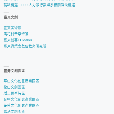
第
職缺精選 : 1111人力銀行數媒系相關職缺精選
九
臺東文創
屆
臺東美術館
郭
鐵花村音樂聚落
臺東創客TT Maker
冠
臺東資策會數位教育研究所
妤、
林
臺灣文創園區
莉
華山文化創意產業園區
芸
松山文創園區
駁二藝術特區
同
台中文化創意產業園區
學
花蓮文化創意產業園區
嘉酒文創園區