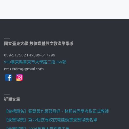
國立臺東大學 數位媒體與文教產業學系
089-517502 Fax089-517799
950臺東縣臺東市大學路二段369號
nttu.eidm@gmail.com
近期文章
【金榜題名】狂賀第九屆郭冠妤、林莉芸同學考取正式教師
【競賽得獎】第22屆技專校院電腦動畫競賽得獎名單
【競賽得獎】2026放視大賞得獎名單