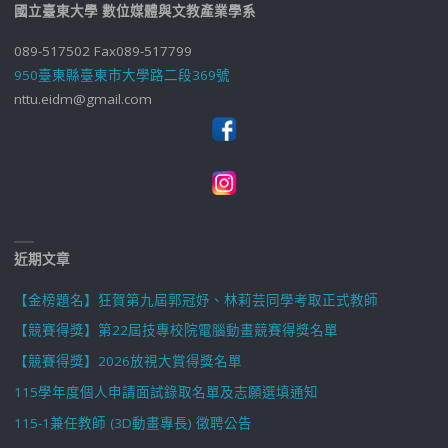
國立臺東大學 數位媒體與文教產業學系
089-517502 Fax089-517799
950臺東縣臺東市大學路二段369號
nttu.eidm@gmail.com
近期文章
【金榜題名】狂賀第九屆郭冠妤、林莉芸同學考取正式教師
【競賽得獎】第22屆技專校院電腦動畫競賽得獎名單
【競賽得獎】2026放視大賞得獎名單
115學年度個人申請面試錄取名單及志願選填通知
115-1兼任教師 (3D動畫專長) 徵聘公告