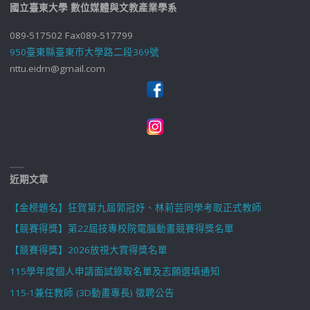
國立臺東大學 數位媒體與文教產業學系
089-517502 Fax089-517799
950臺東縣臺東市大學路二段369號
nttu.eidm@gmail.com
近期文章
【金榜題名】狂賀第九屆郭冠妤、林莉芸同學考取正式教師
【競賽得獎】第22屆技專校院電腦動畫競賽得獎名單
【競賽得獎】2026放視大賞得獎名單
115學年度個人申請面試錄取名單及志願選填通知
115-1兼任教師 (3D動畫專長) 徵聘公告