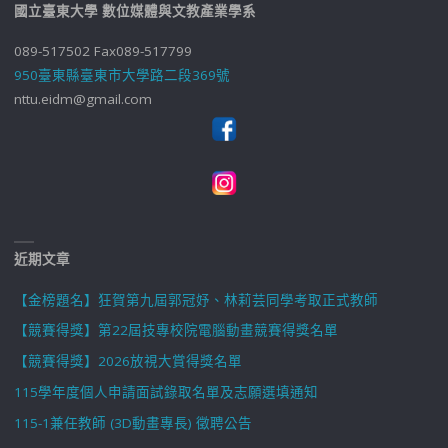
國立臺東大學 數位媒體與文教產業學系
089-517502 Fax089-517799
950臺東縣臺東市大學路二段369號
nttu.eidm@gmail.com
近期文章
【金榜題名】狂賀第九屆郭冠妤、林莉芸同學考取正式教師
【競賽得獎】第22屆技專校院電腦動畫競賽得獎名單
【競賽得獎】2026放視大賞得獎名單
115學年度個人申請面試錄取名單及志願選填通知
115-1兼任教師 (3D動畫專長) 徵聘公告