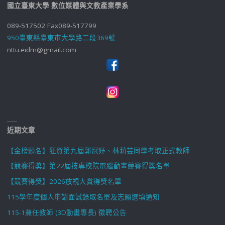
國立臺東大學 數位媒體與文教產業學系
089-517502 Fax089-517799
950臺東縣臺東市大學路二段369號
nttu.eidm@gmail.com
近期文章
【金榜題名】狂賀第九屆郭冠妤、林莉芸同學考取正式教師
【競賽得獎】第22屆技專校院電腦動畫競賽得獎名單
【競賽得獎】2026放視大賞得獎名單
115學年度個人申請面試錄取名單及志願選填通知
115-1兼任教師 (3D動畫專長) 徵聘公告