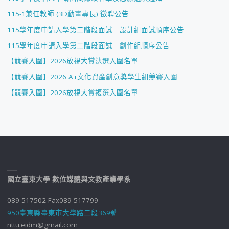
115-1兼任教師 (3D動畫專長) 徵聘公告
115學年度申請入學第二階段面試＿設計組面試順序公告
115學年度申請入學第二階段面試＿創作組順序公告
【競賽入圍】2026放視大賞決選入圍名單
【競賽入圍】2026 A+文化資產創意獎學生組競賽入圍
【競賽入圍】2026放視大賞複選入圍名單
國立臺東大學 數位媒體與文教產業學系
089-517502 Fax089-517799
950臺東縣臺東市大學路二段369號
nttu.eidm@gmail.com