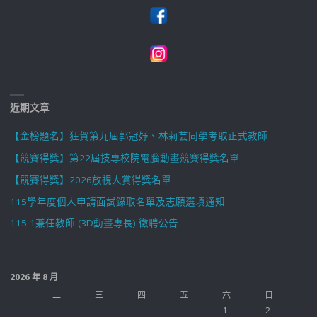
近期文章
【金榜題名】狂賀第九屆郭冠妤、林莉芸同學考取正式教師
【競賽得獎】第22屆技專校院電腦動畫競賽得獎名單
【競賽得獎】2026放視大賞得獎名單
115學年度個人申請面試錄取名單及志願選填通知
115-1兼任教師 (3D動畫專長) 徵聘公告
2026 年 8 月
一
二
三
四
五
六
日
1
2