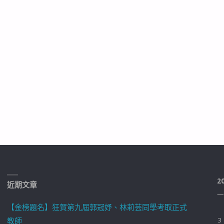
2
近期文章
一
【金榜題名】狂賀第九屆郭冠妤、林莉芸同學考取正式
教師
3