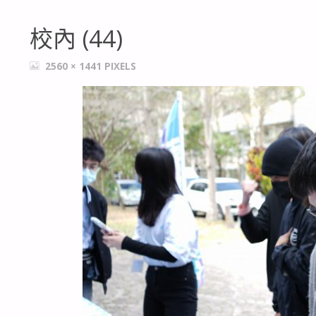
校內 (44)
FULL
2560 × 1441
PIXELS
SIZE