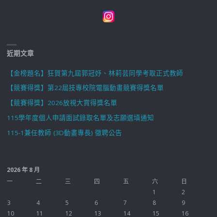
近期文章
【金榜題名】狂賀第九屆郭冠妤、林莉芸同學考取正式教師
【競賽得獎】第22屆技專校院電腦動畫競賽得獎名單
【競賽得獎】2026放視大賞得獎名單
115學年度個人申請面試錄取名單及志願選填通知
115-1兼任教師 (3D動畫專長) 徵聘公告
2026 年 8 月
一
二
三
四
五
六
日
1
2
3
4
5
6
7
8
9
10
11
12
13
14
15
16