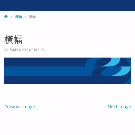
HOME
橫幅
橫幅
橫幅
FULL
5443 × 1134
PIXELS
SIZE
Previous image
Next image