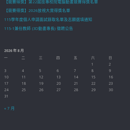
【競賽得獎】第22屆技專校院電腦動畫競賽得獎名單
【競賽得獎】2026放視大賞得獎名單
115學年度個人申請面試錄取名單及志願選填通知
115-1兼任教師 (3D動畫專長) 徵聘公告
2026 年 8 月
一
二
三
四
五
六
日
1
2
3
4
5
6
7
8
9
10
11
12
13
14
15
16
17
18
19
20
21
22
23
24
25
26
27
28
29
30
31
« 7 月