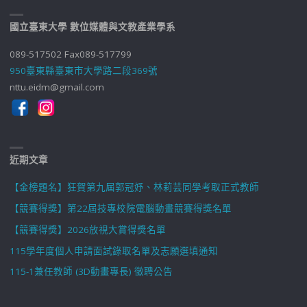
國立臺東大學 數位媒體與文教產業學系
089-517502 Fax089-517799
950臺東縣臺東市大學路二段369號
nttu.eidm@gmail.com
近期文章
【金榜題名】狂賀第九屆郭冠妤、林莉芸同學考取正式教師
【競賽得獎】第22屆技專校院電腦動畫競賽得獎名單
【競賽得獎】2026放視大賞得獎名單
115學年度個人申請面試錄取名單及志願選填通知
115-1兼任教師 (3D動畫專長) 徵聘公告