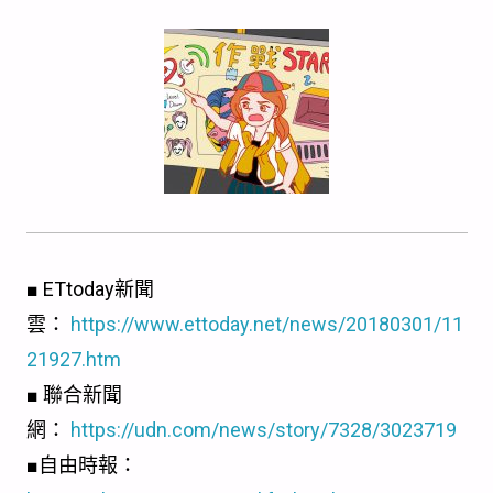
■ ETtoday新聞
雲：
https://www.ettoday.net/news/20180301/11
21927.htm
■ 聯合新聞
網：
https://udn.com/news/story/7328/3023719
■自由時報：