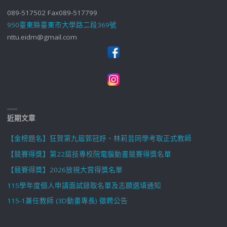
089-517502 Fax089-517799
950臺東縣臺東市大學路二段369號
nttu.eidm@gmail.com
近期文章
【金榜題名】狂賀第九屆郭冠妤、林莉芸同學考取正式教師
【競賽得獎】第22屆技專校院電腦動畫競賽得獎名單
【競賽得獎】2026放視大賞得獎名單
115學年度個人申請面試錄取名單及志願選填通知
115-1兼任教師 (3D動畫專長) 徵聘公告