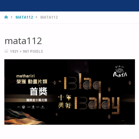
HOME
MATA112
MATA112
mata112
FULL
1921 × 961
PIXELS
SIZE